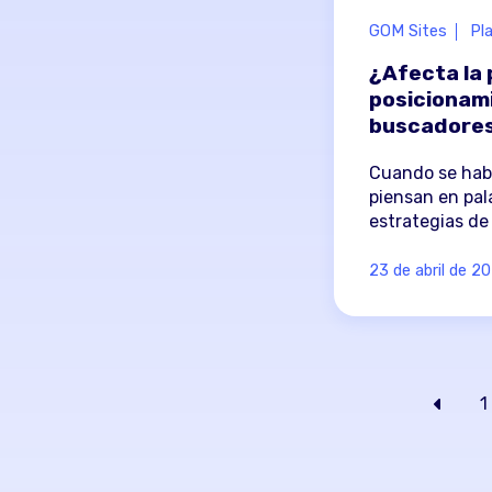
GOM Sites
Pla
¿Afecta la p
posicionam
buscadores?
Cuando se hab
piensan en pal
estrategias de
23 de abril de 2
1