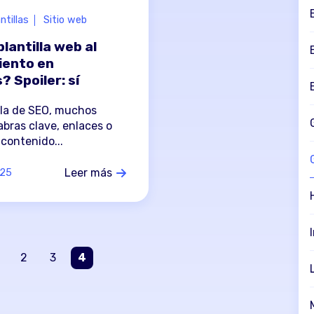
ntillas
Sitio web
lantilla web al
iento en
 Spoiler: sí
la de SEO, muchos
abras clave, enlaces o
 contenido...
Leer más
025
2
3
4