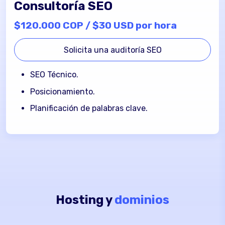
Consultoría SEO
$120.000 COP / $30 USD por hora
Solicita una auditoría SEO
Más de 71 horas
SEO Técnico.
$50.000 COP / $12.5 USD por hora
Posicionamiento.
Incluye:
Planificación de palabras clave.
Mantenimiento preventivo.
Mantenimiento correctivo.
Administración de contenido.
Desarrollo de nuevas funcionalidades.
Respaldos de seguridad.
Consultoría técnica sobre tu sitio web.
Hosting y
dominios