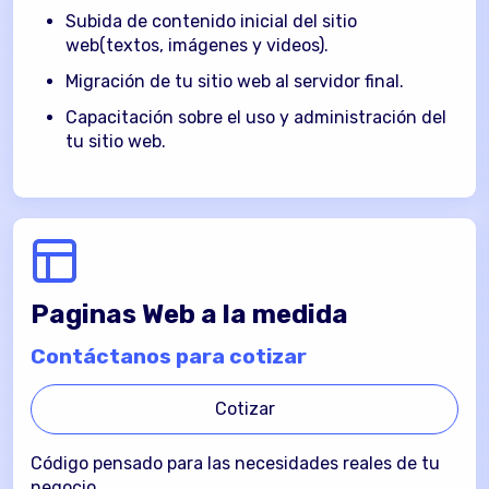
Ajuste de colores y tipografía de tu marca a la
Subida de contenido inicial del sitio
plantilla seleccionada.
web(textos, imágenes y videos).
Subida de contenido inicial del sitio
Migración de tu sitio web al servidor final.
web(textos, imágenes y videos).
Capacitación sobre el uso y administración del
Subida inicial de productos a tu tienda:
tu sitio web.
primeros 20 productos.
Capacitación sobre el uso y administración del
tu sitio web.
Paginas Web a la medida
Contáctanos para cotizar
Cotizar
Código pensado para las necesidades reales de tu
negocio.