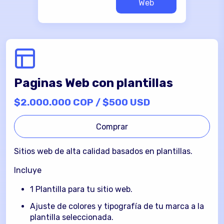
Web
Shopify con plantillas
Paginas Web con plantillas
$2.500.000 COP / $625 USD*
$2.000.000 COP / $500 USD
Comprar
Comprar
Tu tienda en línea lista para vender.
Sitios web de alta calidad basados en plantillas.
Sitios web de alta calidad basados en plantillas.
Incluye
Incluye
1 Plantilla para tu sitio web.
Ajuste de colores y tipografía de tu marca a la
1 Plantilla para tu tienda Shopify.
plantilla seleccionada.