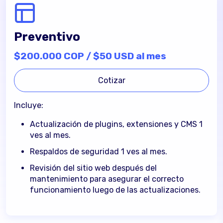
1 a 8 horas
Preventivo
$80.000 COP / $20 USD por hora
$200.000 COP / $50 USD al mes
Cotizar
Cotizar
Incluye:
Incluye:
Mantenimiento preventivo.
Actualización de plugins, extensiones y CMS 1
ves al mes.
Mantenimiento correctivo.
Respaldos de seguridad 1 ves al mes.
Administración de contenido.
Revisión del sitio web después del
Desarrollo de nuevas funcionalidades.
mantenimiento para asegurar el correcto
funcionamiento luego de las actualizaciones.
Respaldos de seguridad.
Consultoría técnica sobre tu sitio web.