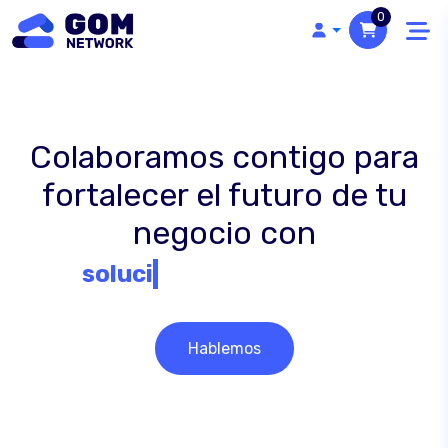
0
Colaboramos contigo para
fortalecer el futuro de tu
negocio con
soluciones de software
servic
optimi
consul
Hablemos