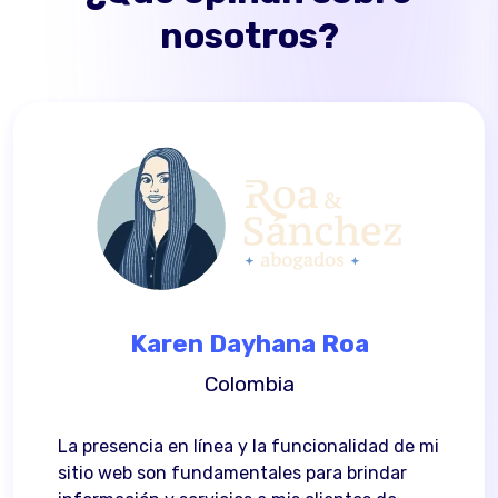
nosotros?
Karen Dayhana Roa
Co
Colombia
nu
o
ad
La presencia en línea y la funcionalidad de mi
co
sitio web son fundamentales para brindar
Re