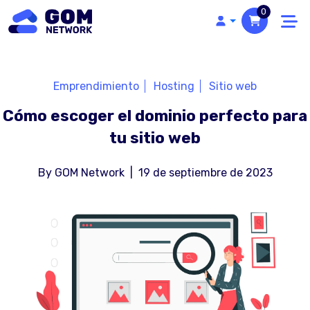
0
Emprendimiento
Hosting
Sitio web
Cómo escoger el dominio perfecto para
tu sitio web
By
GOM Network
|
19 de septiembre de 2023