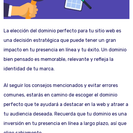
La elección del dominio perfecto para tu sitio web es
una decisión estratégica que puede tener un gran
impacto en tu presencia en línea y tu éxito. Un dominio
bien pensado es memorable, relevante y refleja la
identidad de tu marca.
Al seguir los consejos mencionados y evitar errores
comunes, estarás en camino de escoger el dominio
perfecto que te ayudará a destacar en la web y atraer a
tu audiencia deseada. Recuerda que tu dominio es una
inversión en tu presencia en línea a largo plazo, así que
elige sabiamente.