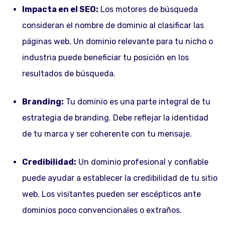
Impacta en el SEO:
Los motores de búsqueda
consideran el nombre de dominio al clasificar las
páginas web. Un dominio relevante para tu nicho o
industria puede beneficiar tu posición en los
resultados de búsqueda.
Branding:
Tu dominio es una parte integral de tu
estrategia de branding. Debe reflejar la identidad
de tu marca y ser coherente con tu mensaje.
Credibilidad:
Un dominio profesional y confiable
puede ayudar a establecer la credibilidad de tu sitio
web. Los visitantes pueden ser escépticos ante
dominios poco convencionales o extraños.