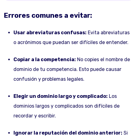
Errores comunes a evitar:
Usar abreviaturas confusas:
Evita abreviaturas
o acrónimos que puedan ser difíciles de entender.
Copiar a la competencia:
No copies el nombre de
dominio de tu competencia. Esto puede causar
confusión y problemas legales.
Elegir un dominio largo y complicado:
Los
dominios largos y complicados son difíciles de
recordar y escribir.
Ignorar la reputación del dominio anterior:
Si