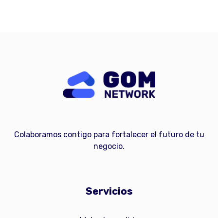
Colaboramos contigo para fortalecer el futuro de tu
negocio.
Servicios