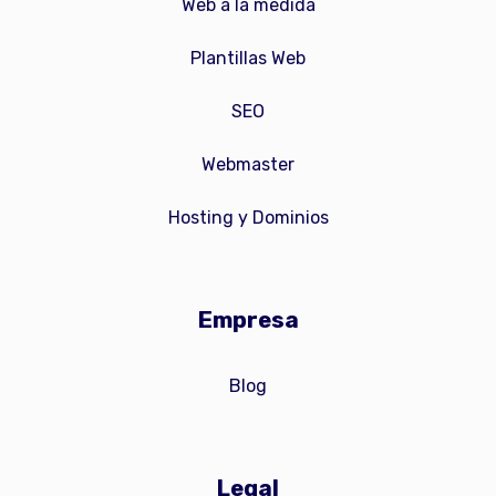
Web a la medida
Plantillas Web
SEO
Webmaster
Hosting y Dominios
Empresa
Blog
Legal