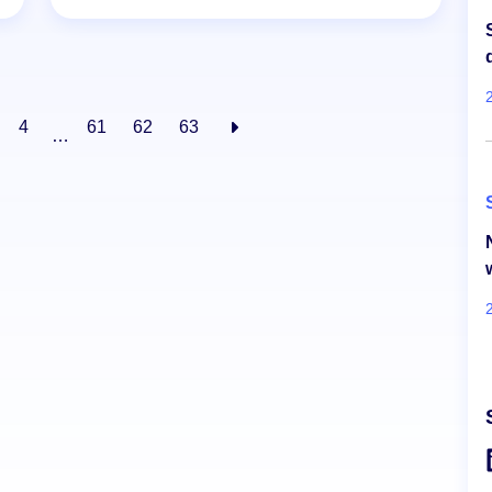
4
61
62
63
…